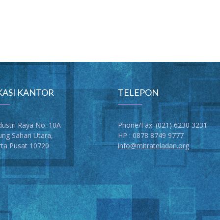
KASI KANTOR
TELEPON
Industri Raya No. 10A
Phone/Fax: (021) 6230 3231
ng Sahari Utara,
HP : 0878 8749 9777
rta Pusat 10720
info@mitrateladan.org